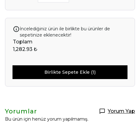
İncelediğiniz ürün ile birlikte bu ürünler de
sepetinize eklenecektir!
Toplam
1,282.93 ₺
Birlikte Sepete Ekle (1)
Yorumlar
Yorum Yap
Bu ürün için henüz yorum yapılmamış.
Selin Polatdemir
New Year