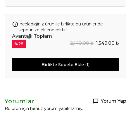
İncelediğiniz ürün ile birlikte bu ürünler de
sepetinize eklenecektir!
Avantajlı Toplam
2,140.00 ₺
1,549.00 ₺
%
28
Birlikte Sepete Ekle (1)
Yorumlar
Yorum Yap
Bu ürün için henüz yorum yapılmamış.
Selin Polatdemir
New Year