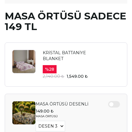
MASA ÖRTÜSÜ SADECE
149 TL
KRİSTAL BATTANİYE
BLANKET
%
28
2,140.00 ₺
1,549.00 ₺
MASA ÖRTÜSÜ DESENLİ
149.00 ₺
MASA ÖRTÜSÜ