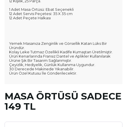
12 Kişilik, 25 Parça.
1 Adet Masa Örtüsü: Ebat Seçenekli
12 Adet Servis Peçetesi: 35 X 35 cm
12 Adet Peçete Halkası
Yemek Masanıza Zenginlik ve Görsellik Katan Lüks Bir
Üründür.
Kolay Leke Tutmaz Özellikli Kadife Kumaştan Üretilmiştir.
Ürün Kenarlarında Fransız Dantel ve Aplikler Kullanılarak
Ürüne Şık Bir Tasarım Sağlanmıştır.
Çeyizlik, Hediyelik, Günlük Kullanıma Uygundur.
30 Derecede Makinede Yıkanabilir.
Ürün Özel Kutusu İle Gönderilecektir.
MASA ÖRTÜSÜ SADECE
149 TL