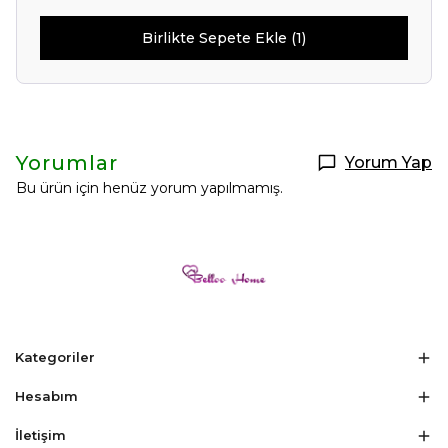
Birlikte Sepete Ekle (1)
Yorumlar
Yorum Yap
Bu ürün için henüz yorum yapılmamış.
Selin Polatdemir
New Year
Yeni Sezon
Kadın Elbise Modelleri
Kadın İkili Takım
Kadın Üst Giyim
Kategoriler
Kadın Bluz
Kadın Gömlek
Hesabım
Kadın Sweatshirt
İletişim
Kadın Yelek