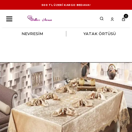
500 TL ÜZERİ KARGO BEDAVA!
0
NEVRESİM
YATAK ÖRTÜSÜ