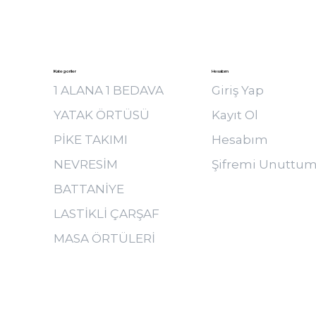
Kategoriler
Hesabım
1 ALANA 1 BEDAVA
Giriş Yap
YATAK ÖRTÜSÜ
Kayıt Ol
PİKE TAKIMI
Hesabım
NEVRESİM
Şifremi Unuttu
BATTANİYE
LASTİKLİ ÇARŞAF
MASA ÖRTÜLERİ