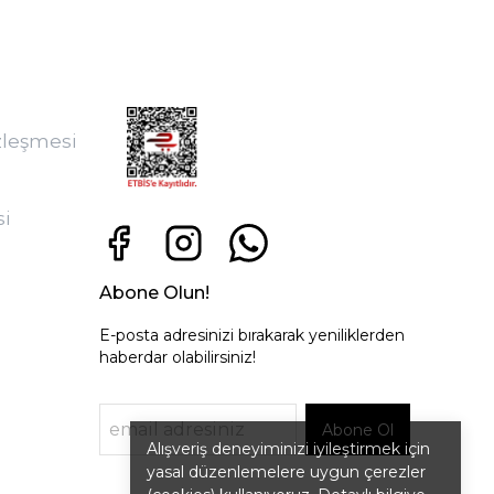
zleşmesi
si
Abone Olun!
E-posta adresinizi bırakarak yeniliklerden
haberdar olabilirsiniz!
Abone Ol
Alışveriş deneyiminizi iyileştirmek için
yasal düzenlemelere uygun çerezler