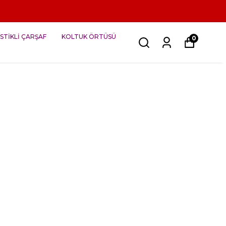
STİKLİ ÇARŞAF
KOLTUK ÖRTÜSÜ
0