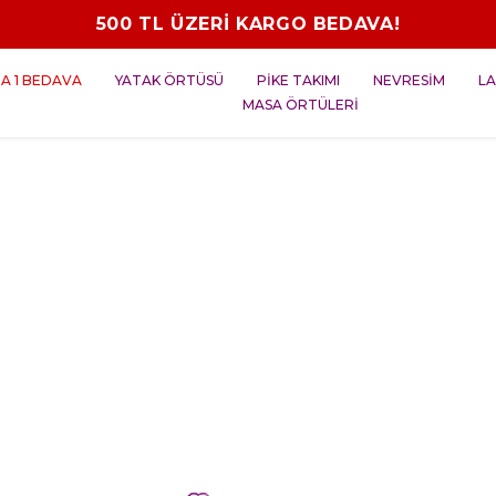
500 TL ÜZERİ KARGO BEDAVA!
NA 1 BEDAVA
YATAK ÖRTÜSÜ
PİKE TAKIMI
NEVRESİM
LA
MASA ÖRTÜLERİ