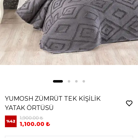
YUMOSH ZÜMRÜT TEK KİŞİLİK
YATAK ÖRTÜSÜ
1,900.00 ₺
%
42
1,100.00 ₺