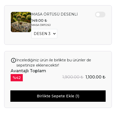
MASA ÖRTÜSÜ DESENLİ
149.00 ₺
MASA ÖRTÜSÜ
İncelediğiniz ürün ile birlikte bu ürünler de
sepetinize eklenecektir!
Avantajlı Toplam
1,900.00 ₺
1,100.00 ₺
%
42
Birlikte Sepete Ekle (1)