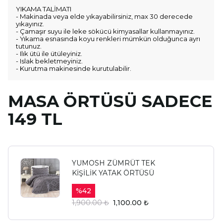
YIKAMA TALİMATI
- Makinada veya elde yıkayabilirsiniz, max 30 derecede
yıkayınız.
- Çamaşır suyu ile leke sökücü kimyasallar kullanmayınız.
- Yıkama esnasında koyu renkleri mümkün olduğunca ayrı
tutunuz.
- Ilık ütü ile ütüleyiniz.
- Islak bekletmeyiniz.
- Kurutma makinesinde kurutulabilir.
MASA ÖRTÜSÜ SADECE
149 TL
YUMOSH ZÜMRÜT TEK
KİŞİLİK YATAK ÖRTÜSÜ
%
42
1,900.00 ₺
1,100.00 ₺