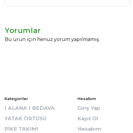
Yorumlar
Bu ürün için henüz yorum yapılmamış.
Selin Polatdemir
New Year
Yeni Sezon
Kadın Elbise Modelleri
Kadın İkili Takım
Kadın Üst Giyim
Kadın Bluz
Kategoriler
Hesabım
Kadın Gömlek
1 ALANA 1 BEDAVA
Giriş Yap
Kadın Sweatshirt
Kadın Yelek
YATAK ÖRTÜSÜ
Kayıt Ol
Kadın T-Shirt
PİKE TAKIMI
Hesabım
Kadın Kazak