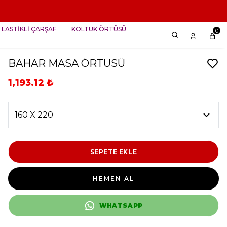
LASTİKLİ ÇARŞAF
KOLTUK ÖRTÜSÜ
0
BAHAR MASA ÖRTÜSÜ
1,193.12 ₺
SEPETE EKLE
HEMEN AL
WHATSAPP