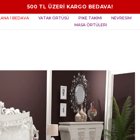
 1 BEDAVA RANFORCE NEVRESİM TAKIMI FIRSATI KAÇI
ALANA 1 BEDAVA
YATAK ÖRTÜSÜ
PİKE TAKIMI
NEVRESİM
MASA ÖRTÜLERİ