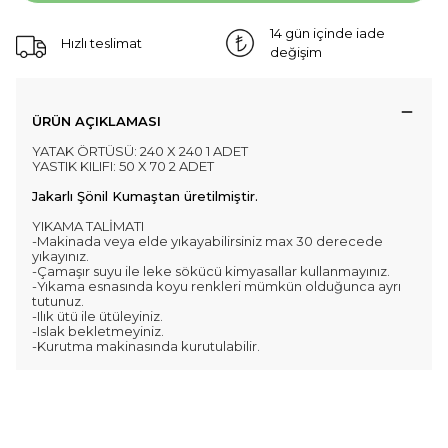
14 gün içinde iade
Hızlı teslimat
değişim
ÜRÜN AÇIKLAMASI
YATAK ÖRTÜSÜ: 240 X 240 1 ADET
YASTIK KILIFI: 50 X 70 2 ADET
Jakarlı Şönil Kumaştan üretilmiştir.
YIKAMA TALİMATI
-Makinada veya elde yıkayabilirsiniz max 30 derecede
yıkayınız.
-Çamaşır suyu ile leke sökücü kimyasallar kullanmayınız.
-Yıkama esnasında koyu renkleri mümkün olduğunca ayrı
tutunuz.
-Ilık ütü ile ütüleyiniz.
-Islak bekletmeyiniz.
-Kurutma makinasında kurutulabilir.