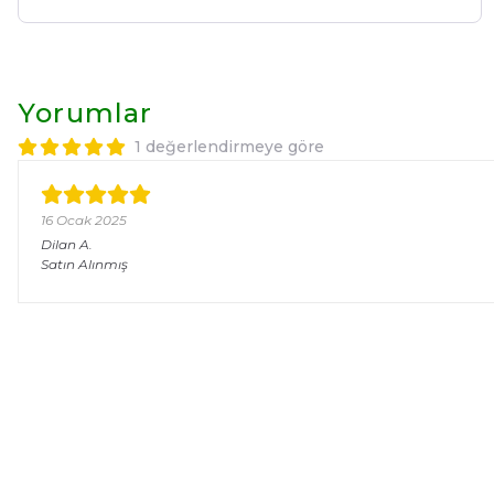
Yorumlar
1 değerlendirmeye göre
16 Ocak 2025
Dilan
A.
Satın Alınmış
Selin Polatdemir
New Year
Yeni Sezon
Kadın Elbise Modelleri
Kadın İkili Takım