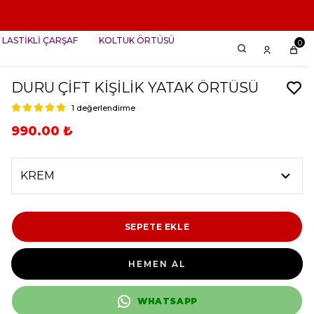
RMA ! 💖
LASTİKLİ ÇARŞAF
KOLTUK ÖRTÜSÜ
0
DURU ÇİFT KİŞİLİK YATAK ÖRTÜSÜ
1 değerlendirme
990.00 ₺
SEPETE EKLE
HEMEN AL
WHATSAPP