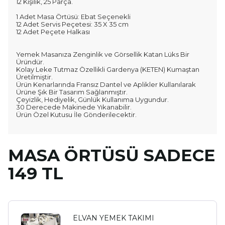
12 Kişilik, 25 Parça.
1 Adet Masa Örtüsü: Ebat Seçenekli
12 Adet Servis Peçetesi: 35 X 35 cm
12 Adet Peçete Halkası
Yemek Masanıza Zenginlik ve Görsellik Katan Lüks Bir
Üründür.
Kolay Leke Tutmaz Özellikli Gardenya (KETEN) Kumaştan
Üretilmiştir.
Ürün Kenarlarında Fransız Dantel ve Aplikler Kullanılarak
Ürüne Şık Bir Tasarım Sağlanmıştır.
Çeyizlik, Hediyelik, Günlük Kullanıma Uygundur.
30 Derecede Makinede Yıkanabilir.
Ürün Özel Kutusu İle Gönderilecektir.
MASA ÖRTÜSÜ SADECE
149 TL
ELVAN YEMEK TAKIMI