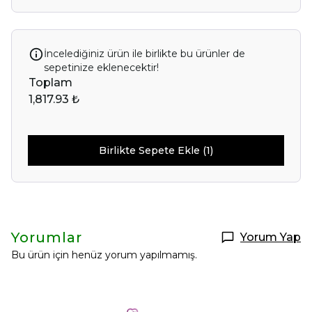
İncelediğiniz ürün ile birlikte bu ürünler de
sepetinize eklenecektir!
Toplam
1,817.93 ₺
Birlikte Sepete Ekle (1)
Yorumlar
Yorum Yap
Bu ürün için henüz yorum yapılmamış.
Selin Polatdemir
New Year