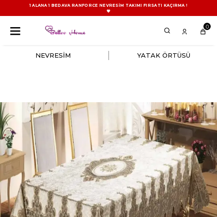
1 ALANA 1 BEDAVA RANFORCE NEVRESİM TAKIMI FIRSATI KAÇIRMA !
💖
0
NEVRESİM
YATAK ÖRTÜSÜ