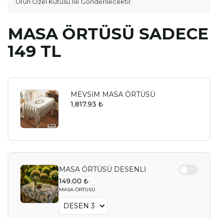
Ürün Özel Kutusu İle Gönderilecektir.
MASA ÖRTÜSÜ SADECE
149 TL
MEVSİM MASA ÖRTÜSÜ
1,817.93 ₺
MASA ÖRTÜSÜ DESENLİ
149.00 ₺
MASA ÖRTÜSÜ