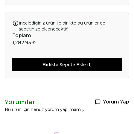
İncelediğiniz ürün ile birlikte bu ürünler de
sepetinize eklenecektir!
Toplam
1,282.93 ₺
Birlikte Sepete Ekle (1)
Yorumlar
Yorum Yap
Bu ürün için henüz yorum yapılmamış.
Selin Polatdemir
New Year