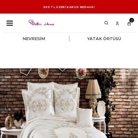
500 TL ÜZERİ KARGO BEDAVA!
0
NEVRESİM
YATAK ÖRTÜSÜ