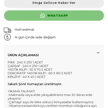
Stoğa Gelince Haber Ver
WHATSAPP
Hızlı teslimat
14 gün içinde iade değişim
ÜRÜN AÇIKLAMASI
PİKE : 240 X 250 1 ADET
ÇARŞAF : 240 X 250 1 ADET
YASTIK KILIFI : 50 X 70 2 ADET
DEKORATİF YASTIK KILIFI : 60 X 80 2 ADET
KIRLENT : 40 X 40 1 ADET
Jakarlı Şönil Kumaştan üretilmiştir.
YIKAMA TALİMATI
-Makinada veya elde yıkayabilirsiniz max 30 derecede
yıkayınız;
-Çamaşır suyu ile leke sökücü kimyasallar kullanmayınız;
-Yıkama esnasında koyu renkleri mümkün olduğunca ayrı