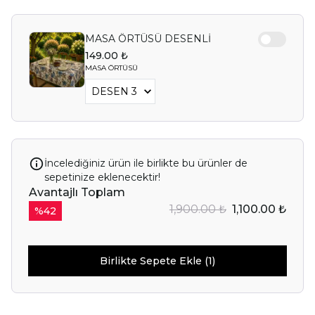
MASA ÖRTÜSÜ DESENLİ
149.00 ₺
MASA ÖRTÜSÜ
İncelediğiniz ürün ile birlikte bu ürünler de
sepetinize eklenecektir!
Avantajlı Toplam
1,900.00 ₺
1,100.00 ₺
%
42
Birlikte Sepete Ekle (1)