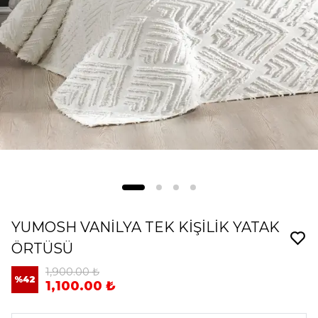
YUMOSH VANİLYA TEK KİŞİLİK YATAK
ÖRTÜSÜ
1,900.00 ₺
%
42
1,100.00 ₺