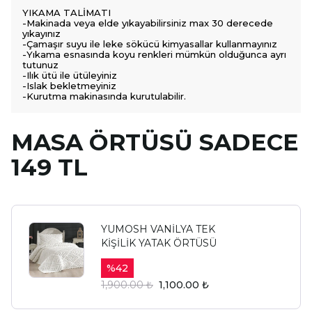
YIKAMA TALİMATI
-Makinada veya elde yıkayabilirsiniz max 30 derecede
yıkayınız
-Çamaşır suyu ile leke sökücü kimyasallar kullanmayınız
-Yıkama esnasında koyu renkleri mümkün olduğunca ayrı
tutunuz
-Ilık ütü ile ütüleyiniz
-Islak bekletmeyiniz
-Kurutma makinasında kurutulabilir.
MASA ÖRTÜSÜ SADECE
149 TL
YUMOSH VANİLYA TEK
KİŞİLİK YATAK ÖRTÜSÜ
%
42
1,900.00 ₺
1,100.00 ₺