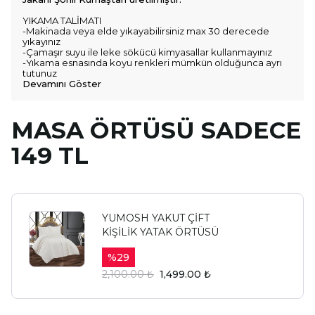
YIKAMA TALİMATI
-Makinada veya elde yıkayabilirsiniz max 30 derecede
yıkayınız
-Çamaşır suyu ile leke sökücü kimyasallar kullanmayınız
-Yıkama esnasında koyu renkleri mümkün olduğunca ayrı
tutunuz
Devamını Göster
MASA ÖRTÜSÜ SADECE
149 TL
YUMOSH YAKUT ÇİFT
KİŞİLİK YATAK ÖRTÜSÜ
%
29
2,100.00 ₺
1,499.00 ₺