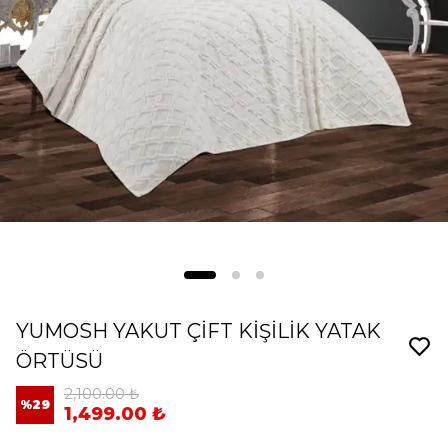
YUMOSH YAKUT ÇİFT KİŞİLİK YATAK
ÖRTÜSÜ
2,100.00 ₺
%
29
1,499.00 ₺