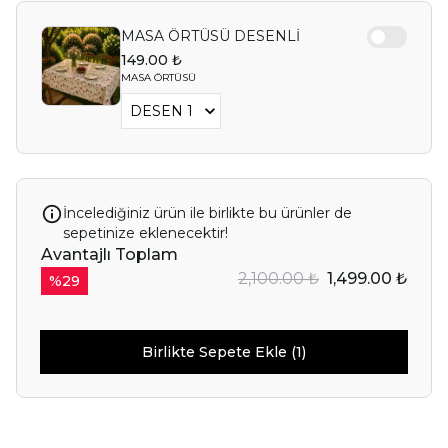
MASA ÖRTÜSÜ DESENLİ
149.00 ₺
MASA ÖRTÜSÜ
İncelediğiniz ürün ile birlikte bu ürünler de
sepetinize eklenecektir!
Avantajlı Toplam
2,100.00 ₺
1,499.00 ₺
%
29
Birlikte Sepete Ekle (1)