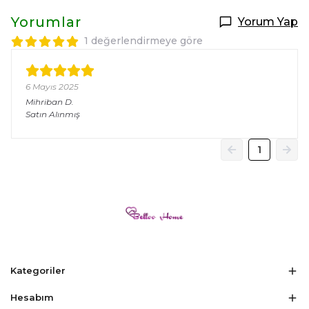
Yorumlar
Yorum Yap
1 değerlendirmeye göre
6 Mayıs 2025
Mihriban
D.
Satın Alınmış
1
Selin Polatdemir
New Year
Yeni Sezon
Kadın Elbise Modelleri
Kadın İkili Takım
Kadın Üst Giyim
Kategoriler
Kadın Bluz
Kadın Gömlek
Hesabım