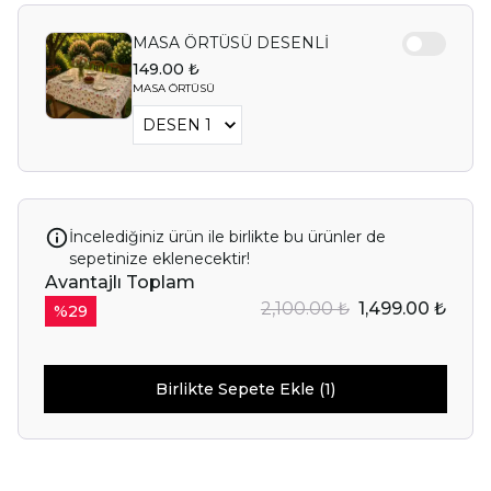
MASA ÖRTÜSÜ DESENLİ
149.00 ₺
MASA ÖRTÜSÜ
İncelediğiniz ürün ile birlikte bu ürünler de
sepetinize eklenecektir!
Avantajlı Toplam
2,100.00 ₺
1,499.00 ₺
%
29
Birlikte Sepete Ekle (1)