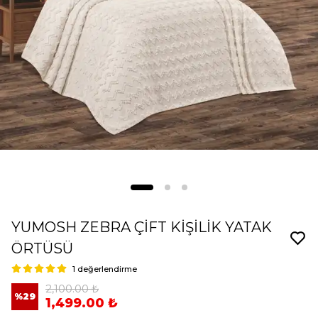
YUMOSH ZEBRA ÇİFT KİŞİLİK YATAK
ÖRTÜSÜ
1 değerlendirme
2,100.00 ₺
%
29
1,499.00 ₺