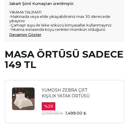
Jakarlı Şönil Kumaştan üretilmiştir.
YIKAMA TALİMATI
-Makinada veya elde yıkayabilirsiniz max 30 derecede
yıkayınız
-Çamaşır suyu ile leke sökücü kimyasallar kullanmayınız
-Yıkama esnasında koyu renkleri mümkün olduğunc
Devamını Göster
MASA ÖRTÜSÜ SADECE
149 TL
YUMOSH ZEBRA ÇİFT
KİŞİLİK YATAK ÖRTÜSÜ
%
29
2,100.00 ₺
1,499.00 ₺